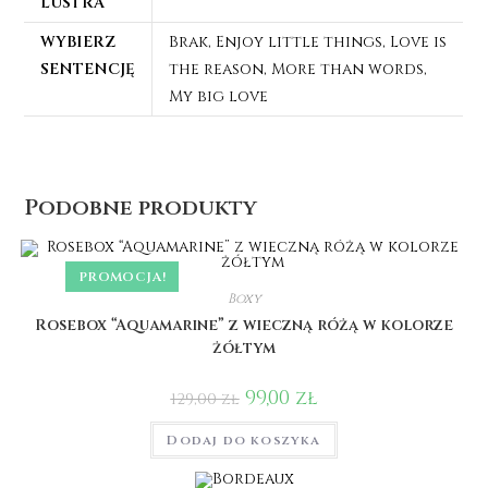
LUSTRA
WYBIERZ
Brak, Enjoy little things, Love is
SENTENCJĘ
the reason, More than words,
My big love
Podobne produkty
PROMOCJA!
Boxy
Rosebox “Aquamarine” z wieczną różą w kolorze
żółtym
99,00
zł
129,00
zł
Dodaj do koszyka