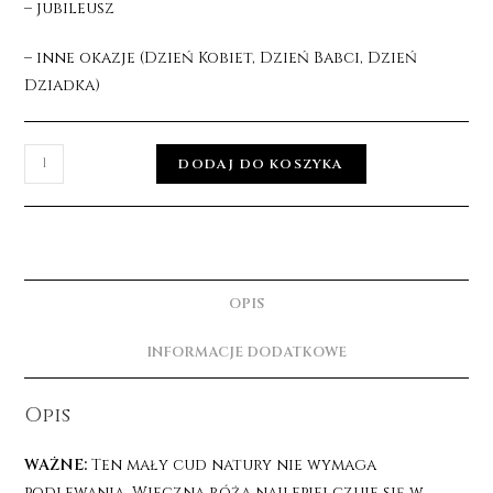
– jubileusz
– inne okazje (Dzień Kobiet, Dzień Babci, Dzień
Dziadka)
DODAJ DO KOSZYKA
OPIS
INFORMACJE DODATKOWE
Opis
WAŻNE:
Ten mały cud natury nie wymaga
podlewania. Wieczna róża najlepiej czuje się w