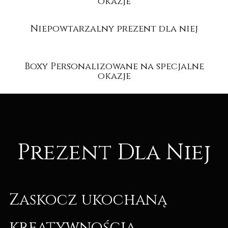
okazje
Niepowtarzalny prezent dla niej
Boxy Personalizowane na specjalne
okazje
Prezent Dla Niej
Zaskocz ukochaną
kreatywnością